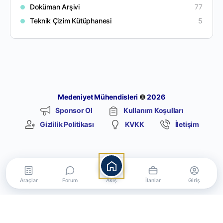
Doküman Arşivi
77
Teknik Çizim Kütüphanesi
5
Medeniyet Mühendisleri
©
2026
Sponsor Ol
Kullanım Koşulları
Gizlilik Politikası
KVKK
İletişim
Araçlar
Forum
Akış
İlanlar
Giriş