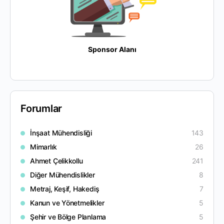
Sponsor Alanı
Forumlar
İnşaat Mühendisliği
143
Mimarlık
26
Ahmet Çelikkollu
241
Diğer Mühendislikler
8
Metraj, Keşif, Hakediş
7
Kanun ve Yönetmelikler
5
Şehir ve Bölge Planlama
5