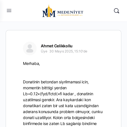
Ahmet Celikkollu
Üye
30 Mayıs 2025, 15:10'de
Merhaba,
Donatinin betondan siyrilmamasi icin,
momentin bitttigi yerden
Lb=0.12×(fyd/fctd(×fi kadar , donatinin
uzatilmasi gerekir. Ara kaykardaki kon
donatikari zaten bir ust kata uzandigindan
aderans konusunda problem olmuyor, cunku
donati uzatiliyor. Kolon orta bolgesindeki
binfirmede ise zaten Lb saglanip bindirne