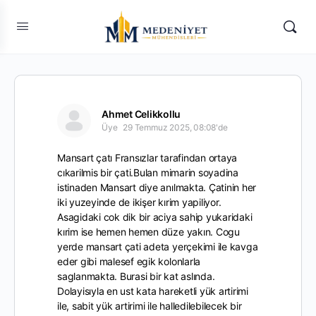
Ahmet Celikkollu
Üye
29 Temmuz 2025, 08:08'de
Mansart çatı Fransızlar tarafindan ortaya
cıkarilmis bir çati.Bulan mimarin soyadina
istinaden Mansart diye anılmakta. Çatinin her
iki yuzeyinde de ikişer kırim yapiliyor.
Asagidaki cok dik bir aciya sahip yukaridaki
kırim ise hemen hemen düze yakın. Cogu
yerde mansart çati adeta yerçekimi ile kavga
eder gibi malesef egik kolonlarla
saglanmakta. Burasi bir kat aslında.
Dolayisıyla en ust kata hareketli yük artirimi
ile, sabit yük artirimi ile halledilebilecek bir