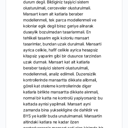
durum degil. Bildiginiz taşiyici sistem
olusturulmali, cerceveler olusturulmali.
Mansart kısım alt katlarla beraber
modellenmeli, tek parca modellenmeli ve
kolonlar egik degil biraz geriye alinarak
duseylik bozulmadan tasarlanmali. En
tehlikeli tasarim egik kolonlu mansart
tasarimlar, bundan uzak durulmali. Mansarti
ayrica celikle, hafif celikle ayrica hesapsiz
kitapsiz yaparim gibi bir dusunce tarzindan
uzak durmalı. Mansart kat alt katlarla
beraber tasiyici sistemi olusturulmali,
modellenmeli, analiz edilmeli. Duzensizlik
kontrollerinde mansartta dikkate alibmali,
göreli kat oteleme kontrollerinde diger
katlarla birlikte mansartta dikkate alınmali,
normal bir katta ne kontrolü yapiyorsaniz bu
kattada aynisi yapilmali. Mansart ayni
zamanda bina yuksekligine de dahildir ve
BYS ye katilir buda unutulmamali. Mansartin
altindaki katlara ne kadar özen
gosteriyorsaniz mansart cati olan kisimda bir