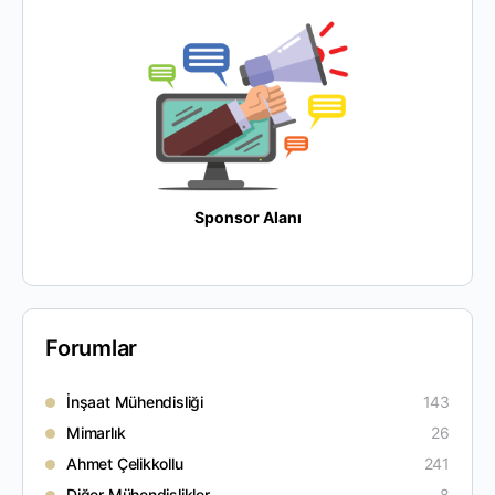
Sponsor Alanı
Forumlar
İnşaat Mühendisliği
143
Mimarlık
26
Ahmet Çelikkollu
241
Diğer Mühendislikler
8