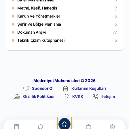
Metraj, Keşif, Hakediş
7
Kanun ve Yönetmelikler
5
Şehir ve Bölge Planlama
5
Doküman Arşivi
77
Teknik Çizim Kütüphanesi
5
Medeniyet Mühendisleri
©
2026
Sponsor Ol
Kullanım Koşulları
Gizlilik Politikası
KVKK
İletişim