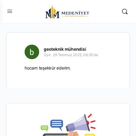
geoteknik mühendisi
Üye
29 Temmuz 2025, 08:35'de
hocam teşekkür ederim.