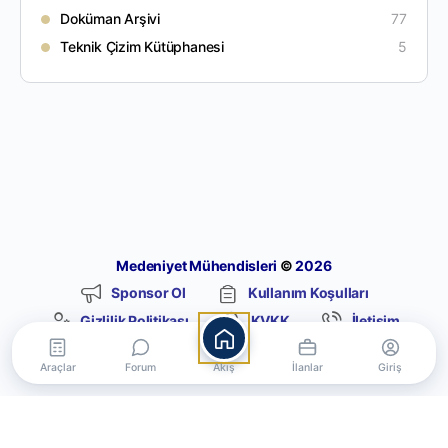
Doküman Arşivi
77
Teknik Çizim Kütüphanesi
5
Medeniyet Mühendisleri
©
2026
Sponsor Ol
Kullanım Koşulları
Gizlilik Politikası
KVKK
İletişim
Araçlar
Forum
Akış
İlanlar
Giriş