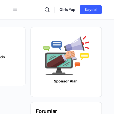
Giriş Yap
Kaydol
cin
Sponsor Alanı
Forumlar