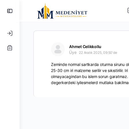
Yan
Paneli
Değiştir
Ahmet Celikkollu
Üye
22 Aralık 2025, 09:50'de
Zeminde normal sartkarda oturma sirunu ol
25-30 cm iri malzeme serilir ve sıkıstirili
olmayacagindan bu islem sorun garatmaz. J
degerkerdeki iyilesmelerd mutlaka bakilmali