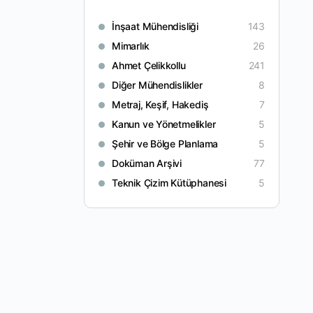
İnşaat Mühendisliği
143
Mimarlık
26
Ahmet Çelikkollu
241
Diğer Mühendislikler
8
Metraj, Keşif, Hakediş
7
Kanun ve Yönetmelikler
5
Şehir ve Bölge Planlama
5
Doküman Arşivi
77
Teknik Çizim Kütüphanesi
5