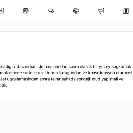
madigini dusundum. Jet imalatindan sonra elastik bir yuzey sagkamak i
r. Iri malzemede sadece ani kturma ikdugundan ve konsolidasyon oturmasi
et uggulamasindan sonra tejrar sahada sondajli etud yapilmali ve
dir.