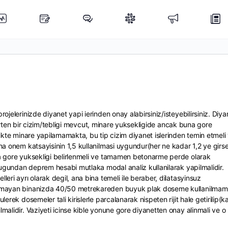
ojelerinizde diyanet yapi ierinden onay alabirsiniz/isteyebilirsiniz. Diya
belirten bir cizim/tebligi mevcut, minare yuksekligide ancak buna gore
likte minare yapilamamakta, bu tip cizim diyanet islerinden temin etmeli
na onem katsayisinin 1,5 kullanilmasi uygundur(her ne kadar 1,2 ye girs
na gore yuksekligi belirlenmeli ve tamamen betonarme perde olarak
kdugundan deprem hesabi mutlaka modal analiz kullanilarak yapilmalidir.
eri ayrı olarak degil, ana bina temeli ile beraber, dilatasyinsuz
olmayan binanizda 40/50 metrekareden buyuk plak doseme kullanilmama
erek dosemeler tali kirislerle parcalanarak nispeten rijit hale getirilip(k
malidir. Vaziyeti icinse kible yonune gore diyanetten onay alinmali ve o