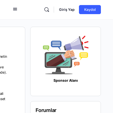
Giriş Yap
Kaydol
netin
 ve
ede).
Sponsor Alanı
li
aset
Forumlar