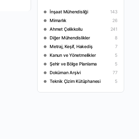
İnşaat Mühendisliği
143
Mimarlık
26
Ahmet Çelikkollu
241
Diğer Mühendislikler
8
Metraj, Keşif, Hakediş
7
Kanun ve Yönetmelikler
5
Şehir ve Bölge Planlama
5
Doküman Arşivi
77
Teknik Çizim Kütüphanesi
5