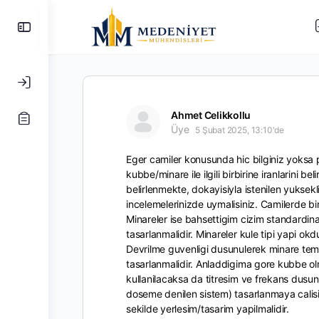
Yan
Paneli
Değiştir
Ahmet Celikkollu
Üye
5 Şubat 2025, 13:10'de
Eger camiler konusunda hic bilginiz yoksa pr
kubbe/minare ile ilgili birbirine iranlarini 
belirlenmekte, dokayisiyla istenilen yuksek
incelemelerinizde uymalisiniz. Camilerde bi
Minareler ise bahsettigim cizim standardi
tasarlanmalidir. Minareler kule tipi yapi o
Devrilme guvenligi dusunulerek minare temell
tasarlanmalidir. Anladdigima gore kubbe 
kullanilacaksa da titresim ve frekans dusunul
doseme denilen sistem) tasarlanmaya calisil
sekilde yerlesim/tasarim yapilmalidir.