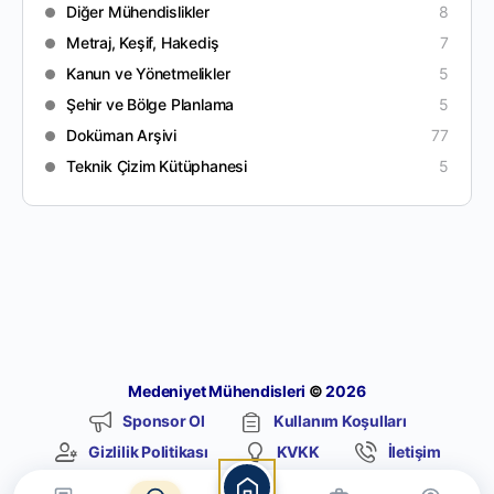
Diğer Mühendislikler
8
Metraj, Keşif, Hakediş
7
Kanun ve Yönetmelikler
5
Şehir ve Bölge Planlama
5
Doküman Arşivi
77
Teknik Çizim Kütüphanesi
5
Medeniyet Mühendisleri
©
2026
Sponsor Ol
Kullanım Koşulları
Gizlilik Politikası
KVKK
İletişim