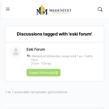
Discussions tagged with 'eski forum'
Eski Forum
Medeniyet Mühendisi
cevap verdi
1 ay, 1 hafta
önce
2 Üye
·
1Cevap
İnşaat Mühendisliği
1 ile 1 arasındaki tartışmaları görüntüleme