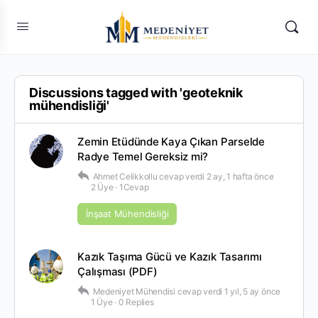
Discussions tagged with 'geoteknik
mühendisliği'
Zemin Etüdünde Kaya Çıkan Parselde
Radye Temel Gereksiz mi?
Ahmet Celikkollu
cevap verdi
2 ay, 1 hafta önce
2 Üye
·
1Cevap
İnşaat Mühendisliği
Kazık Taşıma Gücü ve Kazık Tasarımı
Çalışması (PDF)
Medeniyet Mühendisi
cevap verdi
1 yıl, 5 ay önce
1 Üye
·
0 Replies