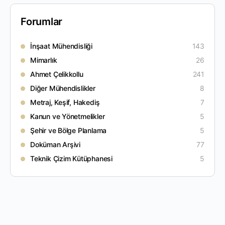
Forumlar
İnşaat Mühendisliği
143
Mimarlık
26
Ahmet Çelikkollu
241
Diğer Mühendislikler
8
Metraj, Keşif, Hakediş
7
Kanun ve Yönetmelikler
5
Şehir ve Bölge Planlama
5
Doküman Arşivi
77
Teknik Çizim Kütüphanesi
5