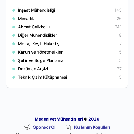
İnşaat Mühendisliği
143
Mimarlık
26
Ahmet Çelikkollu
241
Diğer Mühendislikler
8
Metraj, Keşif, Hakediş
7
Kanun ve Yönetmelikler
5
Şehir ve Bölge Planlama
5
Doküman Arşivi
77
Teknik Çizim Kütüphanesi
5
Medeniyet Mühendisleri
©
2026
Sponsor Ol
Kullanım Koşulları