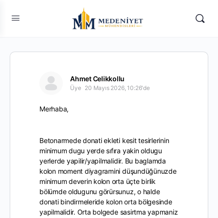
Ahmet Celikkollu
Üye
20 Mayıs 2026, 10:26'de
Merhaba,
Betonarmede donati ekleti kesit tesirlerinin
minimum dugu yerde sıfıra yakin oldugu
yerlerde yapilir/yapilmalidir. Bu baglamda
kolon moment diyagramini düşundüğünuzde
minimum deverin kolon orta üçte birlik
bölümde oldugunu görürsunuz, o halde
donati bindirmeleride kolon orta bölgesinde
yapilmalidir. Orta bolgede sasirtma yapmaniz