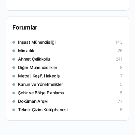
Forumlar
İnşaat Mühendisliği
143
Mimarlık
26
Ahmet Çelikkollu
241
Diğer Mühendislikler
8
Metraj, Keşif, Hakediş
7
Kanun ve Yönetmelikler
5
Şehir ve Bölge Planlama
5
Doküman Arşivi
77
Teknik Çizim Kütüphanesi
5