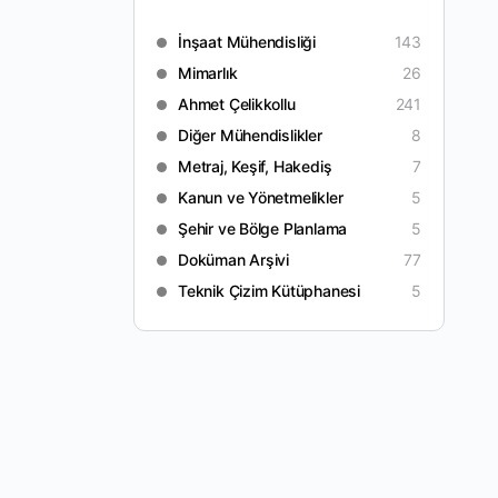
İnşaat Mühendisliği
143
Mimarlık
26
Ahmet Çelikkollu
241
Diğer Mühendislikler
8
Metraj, Keşif, Hakediş
7
Kanun ve Yönetmelikler
5
Şehir ve Bölge Planlama
5
Doküman Arşivi
77
Teknik Çizim Kütüphanesi
5