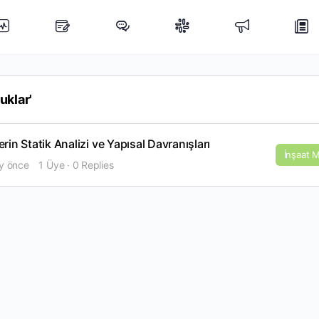
uklar'
in Statik Analizi ve Yapısal Davranışları
İnşaat M
ay önce
1 Üye
·
0 Replies