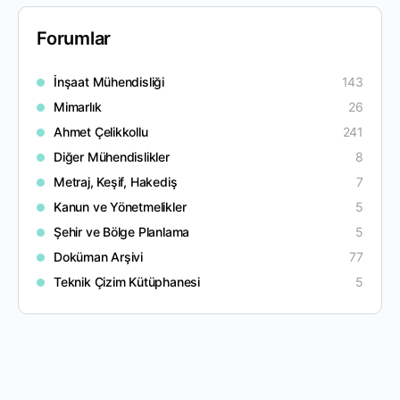
Forumlar
İnşaat Mühendisliği
143
Mimarlık
26
Ahmet Çelikkollu
241
Diğer Mühendislikler
8
Metraj, Keşif, Hakediş
7
Kanun ve Yönetmelikler
5
Şehir ve Bölge Planlama
5
Doküman Arşivi
77
Teknik Çizim Kütüphanesi
5