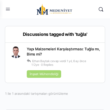
Discussions tagged with 'tuğla'
Yapı Malzemeleri Karşılaştırması: Tuğla mı,
Bims mi?
Erhan Baytak
cevap verdi
1 yıl, 6 ay önce
1 Üye
·
0 Replies
İnşaat Mühendisliği
1 ile 1 arasındaki tartışmaları görüntüleme