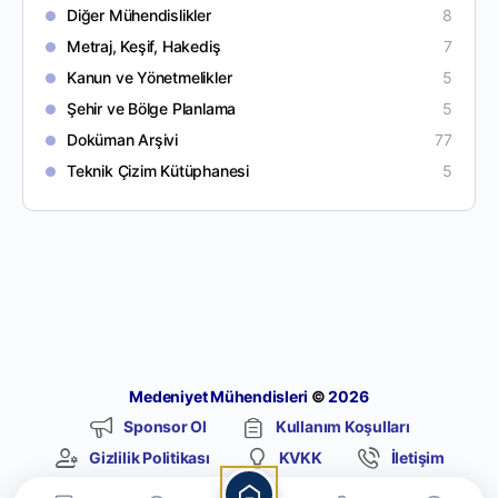
Diğer Mühendislikler
8
Metraj, Keşif, Hakediş
7
Kanun ve Yönetmelikler
5
Şehir ve Bölge Planlama
5
Doküman Arşivi
77
Teknik Çizim Kütüphanesi
5
Medeniyet Mühendisleri
©
2026
Sponsor Ol
Kullanım Koşulları
Gizlilik Politikası
KVKK
İletişim