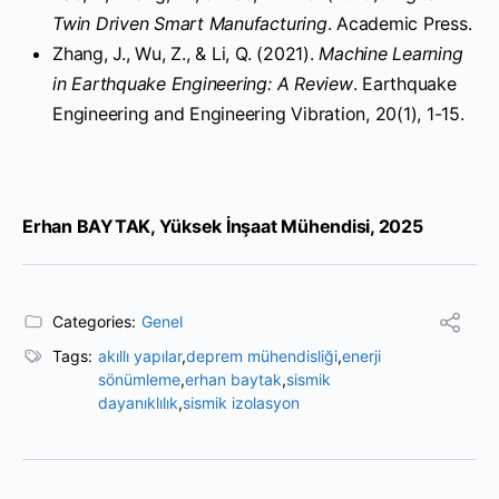
Twin Driven Smart Manufacturing
. Academic Press.
Zhang, J., Wu, Z., & Li, Q. (2021).
Machine Learning
in Earthquake Engineering: A Review
. Earthquake
Engineering and Engineering Vibration, 20(1), 1-15.
Erhan BAYTAK, Yüksek İnşaat Mühendisi, 2025
Categories:
Genel
Tags:
akıllı yapılar
,
deprem mühendisliği
,
enerji
sönümleme
,
erhan baytak
,
sismik
dayanıklılık
,
sismik izolasyon