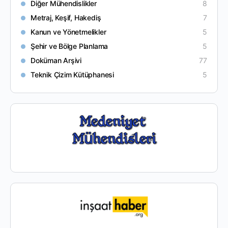
Diğer Mühendislikler
8
Metraj, Keşif, Hakediş
7
Kanun ve Yönetmelikler
5
Şehir ve Bölge Planlama
5
Doküman Arşivi
77
Teknik Çizim Kütüphanesi
5