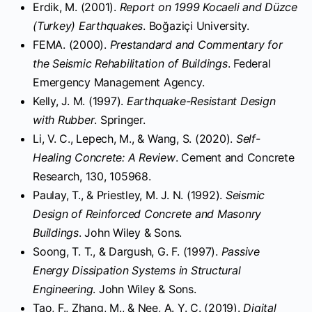
Erdik, M. (2001).
Report on 1999 Kocaeli and Düzce
(Turkey) Earthquakes
. Boğaziçi University.
FEMA. (2000).
Prestandard and Commentary for
the Seismic Rehabilitation of Buildings
. Federal
Emergency Management Agency.
Kelly, J. M. (1997).
Earthquake-Resistant Design
with Rubber
. Springer.
Li, V. C., Lepech, M., & Wang, S. (2020).
Self-
Healing Concrete: A Review
. Cement and Concrete
Research, 130, 105968.
Paulay, T., & Priestley, M. J. N. (1992).
Seismic
Design of Reinforced Concrete and Masonry
Buildings
. John Wiley & Sons.
Soong, T. T., & Dargush, G. F. (1997).
Passive
Energy Dissipation Systems in Structural
Engineering
. John Wiley & Sons.
Tao, F., Zhang, M., & Nee, A. Y. C. (2019).
Digital