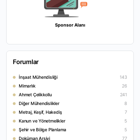
Sponsor Alanı
Forumlar
İnşaat Mühendisliği
143
Mimarlık
26
Ahmet Çelikkollu
241
Diğer Mühendislikler
8
Metraj, Keşif, Hakediş
7
Kanun ve Yönetmelikler
5
Şehir ve Bölge Planlama
5
Doküman Arşivi
77