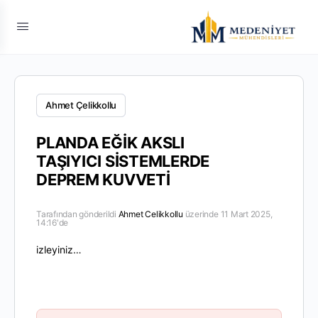
Ahmet Çelikkollu
PLANDA EĞİK AKSLI
TAŞIYICI SİSTEMLERDE
DEPREM KUVVETİ
Tarafından gönderildi
Ahmet Celikkollu
üzerinde 11 Mart 2025,
14:16'de
izleyiniz…