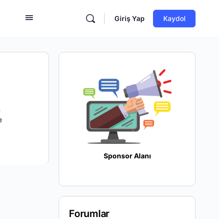
Giriş Yap
Kaydol
n
e
Sponsor Alanı
Forumlar