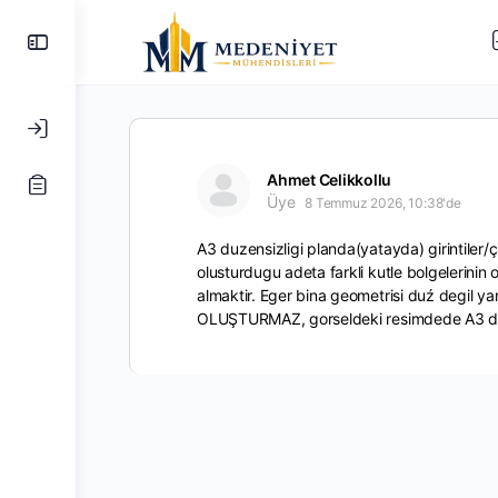
Yan
Paneli
Değiştir
Ahmet Celikkollu
Üye
8 Temmuz 2026, 10:38'de
A3 duzensizligi planda(yatayda) girintiler/çıki
olusturdugu adeta farkli kutle bolgelerinin
almaktir. Eger bina geometrisi duź degil 
OLUŞTURMAZ, gorseldeki resimdede A3 d