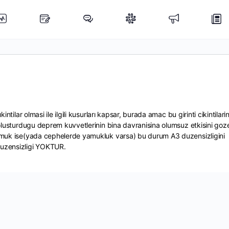
ntilar olmasi ile ilgili kusurları kapsar, burada amac bu girinti cikintilari
 olusturdugu deprem kuvvetlerinin bina davranisina olumsuz etkisini goz
yamuk ise(yada cephelerde yamukluk varsa) bu durum A3 duzensizligini
uzensizligi YOKTUR.