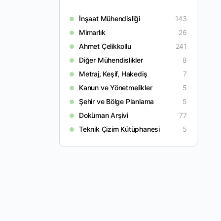
İnşaat Mühendisliği
143
Mimarlık
26
Ahmet Çelikkollu
241
Diğer Mühendislikler
8
Metraj, Keşif, Hakediş
7
Kanun ve Yönetmelikler
5
Şehir ve Bölge Planlama
5
Doküman Arşivi
77
Teknik Çizim Kütüphanesi
5