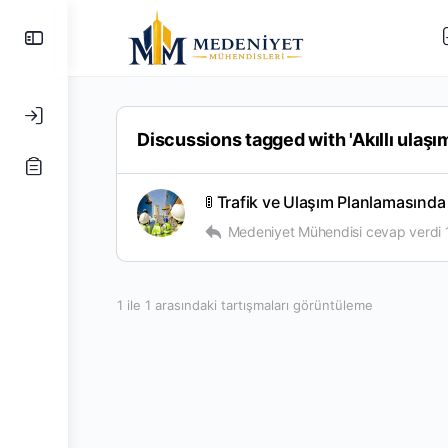
Yan
Paneli
Değiştir
Discussions tagged with 'Akıllı ulaşım
🚦 Trafik ve Ulaşım Planlamasında
Medeniyet Mühendisi
cevap verdi
1 ile 1 arasındaki tartışmaları görüntüleme