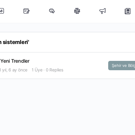
 sistemleri'
 Yeni Trendler
Şehir ve Böl
1 yıl, 6 ay önce
1 Üye
·
0 Replies