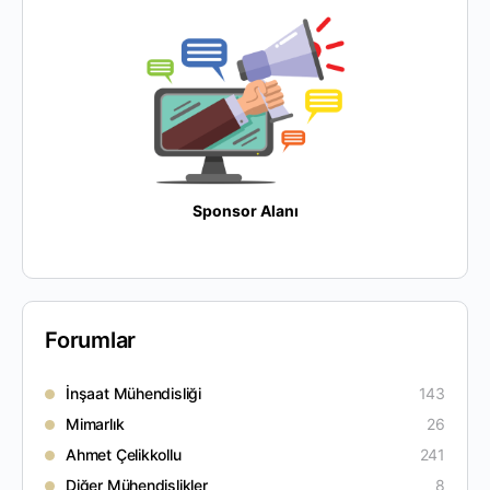
Sponsor Alanı
Forumlar
İnşaat Mühendisliği
143
Mimarlık
26
Ahmet Çelikkollu
241
Diğer Mühendislikler
8