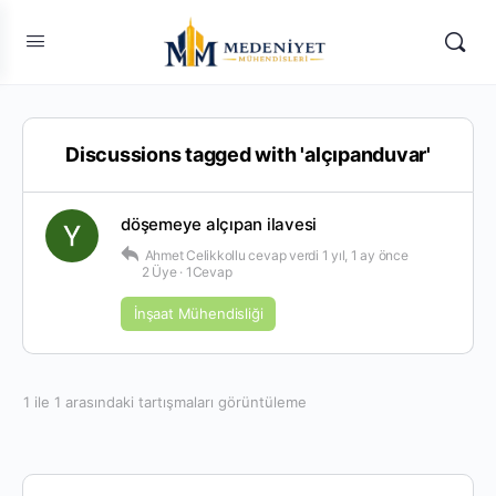
Discussions tagged with 'alçıpanduvar'
döşemeye alçıpan ilavesi
Ahmet Celikkollu
cevap verdi
1 yıl, 1 ay önce
2 Üye
·
1Cevap
İnşaat Mühendisliği
1 ile 1 arasındaki tartışmaları görüntüleme