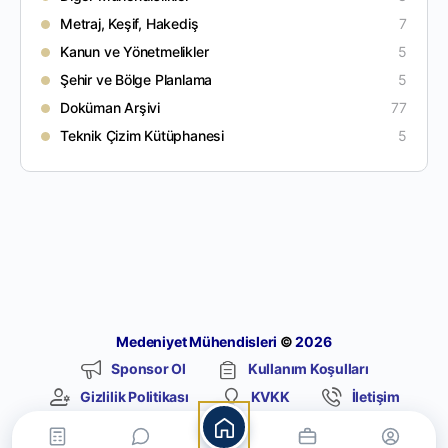
Metraj, Keşif, Hakediş
7
Kanun ve Yönetmelikler
5
Şehir ve Bölge Planlama
5
Doküman Arşivi
77
Teknik Çizim Kütüphanesi
5
Medeniyet Mühendisleri
©
2026
Sponsor Ol
Kullanım Koşulları
Gizlilik Politikası
KVKK
İletişim