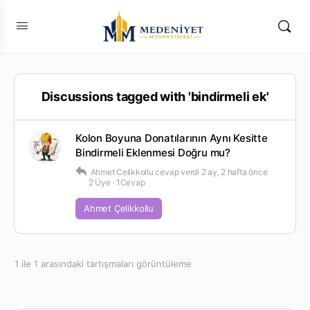
Discussions tagged with 'bindirmeli ek'
Kolon Boyuna Donatılarının Aynı Kesitte
Bindirmeli Eklenmesi Doğru mu?
Ahmet Celikkollu
cevap verdi
2 ay, 2 hafta önce
2 Üye
·
1Cevap
Ahmet Çelikkollu
1 ile 1 arasındaki tartışmaları görüntüleme