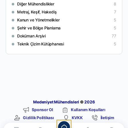
Diğer Mühendislikler
8
Metraj, Keşif, Hakediş
7
Kanun ve Yönetmelikler
5
Şehir ve Bölge Planlama
5
Doküman Arşivi
77
Teknik Çizim Kütüphanesi
5
Medeniyet Mühendisleri
©
2026
Sponsor Ol
Kullanım Koşulları
Gizlilik Politikası
KVKK
İletişim