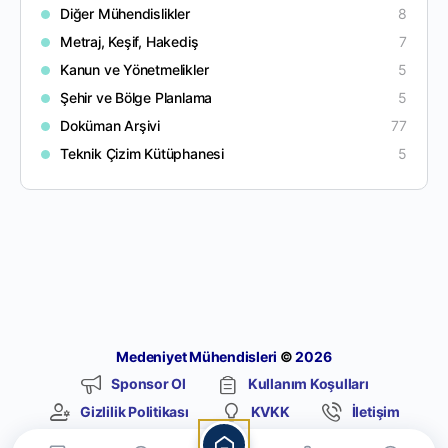
Diğer Mühendislikler
8
Metraj, Keşif, Hakediş
7
Kanun ve Yönetmelikler
5
Şehir ve Bölge Planlama
5
Doküman Arşivi
77
Teknik Çizim Kütüphanesi
5
Medeniyet Mühendisleri
©
2026
Sponsor Ol
Kullanım Koşulları
Gizlilik Politikası
KVKK
İletişim