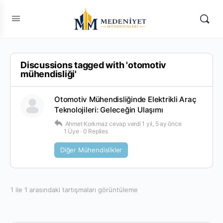
Discussions tagged with 'otomotiv
mühendisliği'
Otomotiv Mühendisliğinde Elektrikli Araç
Teknolojileri: Geleceğin Ulaşımı
Ahmet Korkmaz
cevap verdi
1 yıl, 5 ay önce
1 Üye
·
0 Replies
Diğer Mühendislikler
1 ile 1 arasındaki tartışmaları görüntüleme