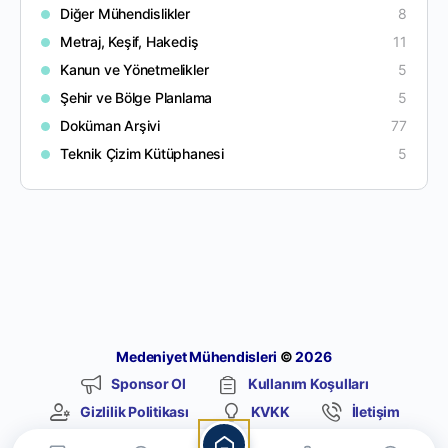
Diğer Mühendislikler
8
Metraj, Keşif, Hakediş
11
Kanun ve Yönetmelikler
5
Şehir ve Bölge Planlama
5
Doküman Arşivi
77
Teknik Çizim Kütüphanesi
5
Medeniyet Mühendisleri
©
2026
Sponsor Ol
Kullanım Koşulları
Gizlilik Politikası
KVKK
İletişim