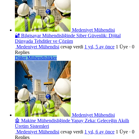
Medeniyet Mühendisi
🔐 Bilgisayar Mühendisliğinde Siber Güvenlik: Dijital
Dünyada Tehditler ve Çözüm
Medeniyet Mühendisi
cevap verdi
1 yıl, 5 ay önce
1 Üye
·
0
Replies
Diğer Mühendislikler
Medeniyet Mühendisi
🤖 Makine Mühendisliğinde Yapay Zeka: Geleceğin Akıllı
Üretim Sistemleri
Medeniyet Mühendisi
cevap verdi
1 yıl, 6 ay önce
1 Üye
·
0
Replies