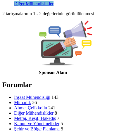
Diğer Mühendislikler
2 tartışmalarının 1 - 2 değerlerinin görüntülenmesi
Sponsor Alanı
Forumlar
İnşaat Mühendisliği
143
Mimarlık
26
Ahmet Çelikkollu
241
Diğer Mühendislikler
8
Metraj, Keşif, Hakediş
7
Kanun ve Yönetmelikler
5
Şehir ve Bölge Planlama
5