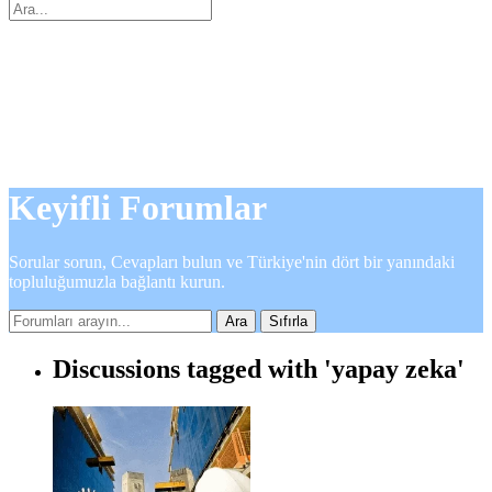
Aramak
İçin:
Aramayı
kapat
Keyifli Forumlar
Sorular sorun, Cevapları bulun ve Türkiye'nin dört bir yanındaki
topluluğumuzla bağlantı kurun.
Sıfırla
Discussions tagged with 'yapay zeka'