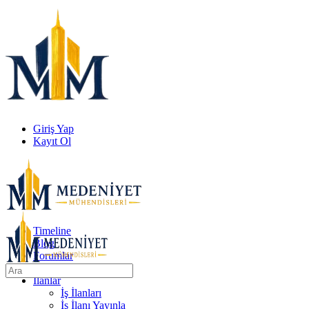
Yan
Paneli
Değiştir
Giriş Yap
Kayıt Ol
Yan
Paneli
Değiştir
Timeline
Blog
Forumlar
Hesaplama Araçları
Aramak
İlanlar
İçin:
İş İlanları
İş İlanı Yayınla