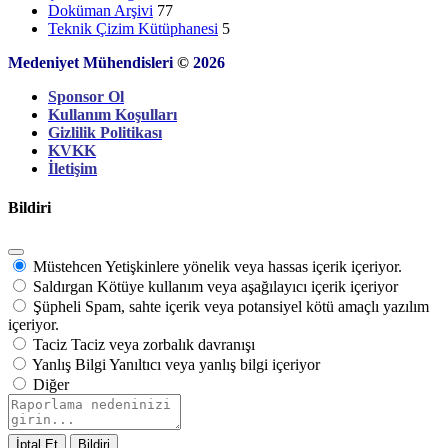
Doküman Arşivi
77
Teknik Çizim Kütüphanesi
5
Medeniyet Mühendisleri
©
2026
Sponsor Ol
Kullanım Koşulları
Gizlilik Politikası
KVKK
İletişim
Bildiri
Müstehcen
Yetişkinlere yönelik veya hassas içerik içeriyor.
Saldırgan
Kötüye kullanım veya aşağılayıcı içerik içeriyor
Şüpheli
Spam, sahte içerik veya potansiyel kötü amaçlı yazılım
içeriyor.
Taciz
Taciz veya zorbalık davranışı
Yanlış Bilgi
Yanıltıcı veya yanlış bilgi içeriyor
Diğer
Rapor
notu
Bildiri