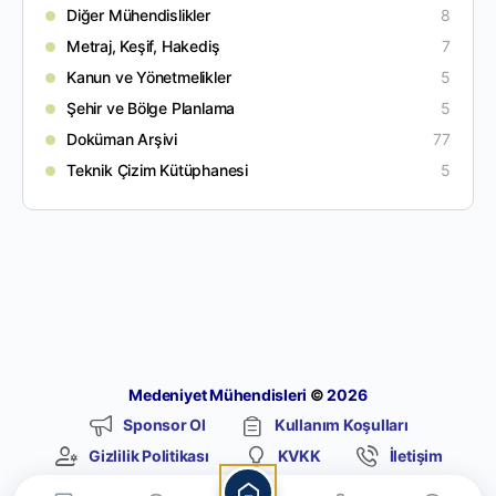
Diğer Mühendislikler
8
Metraj, Keşif, Hakediş
7
Kanun ve Yönetmelikler
5
Şehir ve Bölge Planlama
5
Doküman Arşivi
77
Teknik Çizim Kütüphanesi
5
Medeniyet Mühendisleri
©
2026
Sponsor Ol
Kullanım Koşulları
Gizlilik Politikası
KVKK
İletişim