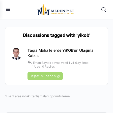
Discussions tagged with 'yikob'
Taşra Mahallelerde YiKOB’un Ulaşıma
Katkısı
Erhan Baytak
cevap verdi
1 yıl, 6 ay önce
1 Üye
·
0 Replies
İnşaat Mühendisliği
1 ile 1 arasındaki tartışmaları görüntüleme