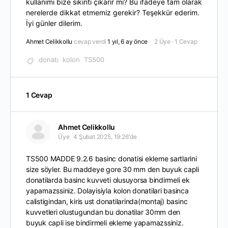
kullanımı bize sıkıntı çıkarır mı? Bu ifadeye tam olarak
nerelerde dikkat etmemiz gerekir? Teşekkür ederim.
İyi günler dilerim.
Ahmet Celikkollu
cevap verdi
1 yıl, 6 ay önce
2 Üye
·
1 Cevap
donatı
kolon
TS500
1 Cevap
Ahmet Celikkollu
Üye
4 Şubat 2025, 19:26'de
TS500 MADDE 9.2.6 basinc donatisi ekleme sartlarini
size söyler. Bu maddeye gore 30 mm den buyuk capli
donatilarda basinc kuvveti olusuyorsa bindirmeli ek
yapamazssiniz. Dolayisiyla kolon donatilari basinca
calistigindan, kiris ust donatilarinda(montaj) basinc
kuvvetleri olustugundan bu donatilar 30mm den
buyuk capli ise bindirmeli ekleme yapamazssiniz.