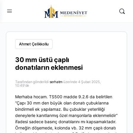
Ahmet Çelikkollu
30 mm üstü çaplı
donatıların eklenmesi
Tarafından gönderildi
serhatm
üzerinde 4 Şubat 2025,
10:49'de
Merhaba hocam. TS500 madde 9.2.6 da belirtilen
“Çapı 30 mm den büyük olan donatı çubuklarına
bindirmeli ek yapılamaz. Bu çubuklar yeterliliği
deneylerle kanıtlanmış özel manşonlarla eklenmelidir”
ifadesi sadece basınç donatılarını mı kapsamaktadır.
Örneğin döşemede, kolonda vb. 32 mm çaplı donatı