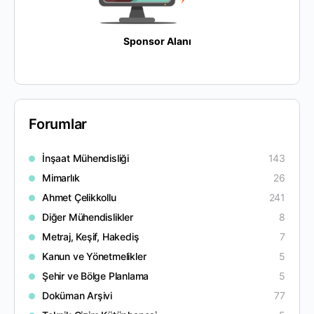
Sponsor Alanı
Forumlar
İnşaat Mühendisliği
143
Mimarlık
26
Ahmet Çelikkollu
241
Diğer Mühendislikler
8
Metraj, Keşif, Hakediş
7
Kanun ve Yönetmelikler
5
Şehir ve Bölge Planlama
5
Doküman Arşivi
77