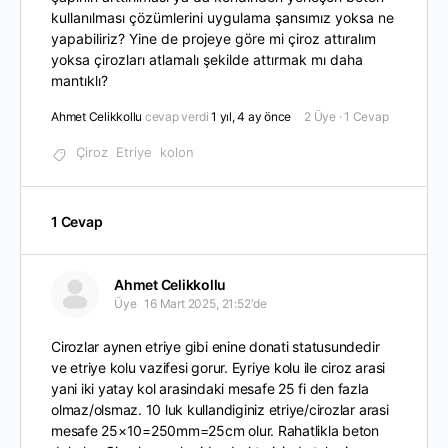
kullanılması çözümlerini uygulama şansımız yoksa ne
yapabiliriz? Yine de projeye göre mi çiroz attıralım
yoksa çirozları atlamalı şekilde attırmak mı daha
mantıklı?
Ahmet Celikkollu
cevap verdi
1 yıl, 4 ay önce
2 Üye
·
1 Cevap
Çiroz
Etriye
kolon
1 Cevap
Ahmet Celikkollu
Üye
16 Mart 2025, 21:52'de
Cirozlar aynen etriye gibi enine donati statusundedir
ve etriye kolu vazifesi gorur. Eyriye kolu ile ciroz arasi
yani iki yatay kol arasindaki mesafe 25 fi den fazla
olmaz/olsmaz. 10 luk kullandiginiz etriye/cirozlar arasi
mesafe 25×10=250mm=25cm olur. Rahatlikla beton