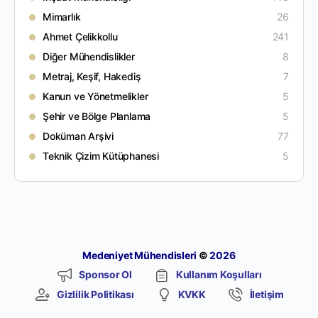
Mimarlık
26
Ahmet Çelikkollu
241
Diğer Mühendislikler
8
Metraj, Keşif, Hakediş
7
Kanun ve Yönetmelikler
5
Şehir ve Bölge Planlama
5
Doküman Arşivi
77
Teknik Çizim Kütüphanesi
5
Medeniyet Mühendisleri
©
2026
Sponsor Ol
Kullanım Koşulları
Gizlilik Politikası
KVKK
İletişim