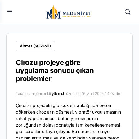
Ahmet Çelikkollu
Çirozu projeye göre
uygulama sonucu çıkan
problemler
Tarafından gönderildi
ytb muh
üzerinde 16 Mart 2025, 14:07'de
Çirozlar projedeki gibi çok sık atıldığında beton
dökerken çirozların düşmesi, vibratör uygulamasının
rahat yapılamaması, beton yerleşmesinin
zorluğundan dolayı donatıyla tam kenetlenememesi
gibi sorunlar ortaya çıkıyor. Bu sorunlara etriye
çapının arttırılması ya da kendinden yerleşen beton