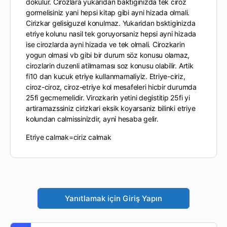
dokulur. Cirozlara yukaridan baktıginizda tek ciroz
gormelisiniz yani hepsi kitap gibi ayni hizada olmali.
Cirizkar gelisiguzel konulmaz. Yukaridan bsktiginizda
etriye kolunu nasil tek goruyorsaniz hepsi ayni hizada
ise cirozlarda ayni hizada ve tek olmali. Cirozkarin
yogun olmasi vb gibi bir durum söz konusu olamaz,
cirozlarin duzenli atilmaması soz konusu olabilir. Artik
fi10 dan kucuk etriye kullanmamaliyiz. Etriye-ciriz,
ciroz-ciroz, ciroz-etriye kol mesafeleri hicbir durumda
25fi gecmemelidir. Virozkarin yetini degistitip 25fi yi
artiramazssiniz cirizkari eksik koyarsaniz bilinki etriye
kolundan calmissinizdir, ayni hesaba gelir.
Etriye calmak=ciriz calmak
Yanıtlamak için Giriş Yapın