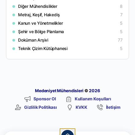
Diğer Mühendislikler
8
Metraj, Keşif, Hakediş
7
Kanun ve Yönetmelikler
5
Şehir ve Bölge Planlama
5
Doküman Arşivi
77
Teknik Çizim Kütüphanesi
5
Medeniyet Mühendisleri
©
2026
Sponsor Ol
Kullanım Koşulları
Gizlilik Politikası
KVKK
İletişim