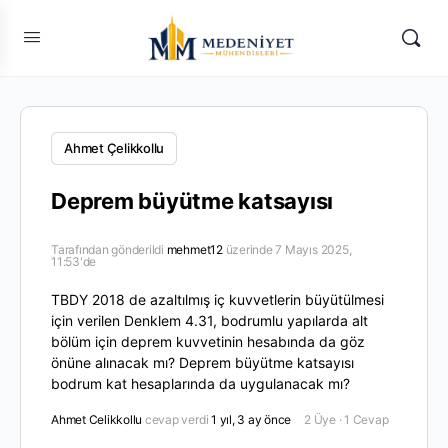
Ahmet Çelikkollu
Deprem büyütme katsayısı
Tarafından gönderildi
mehmet12
üzerinde 7 Mayıs 2025,
11:53'de
TBDY 2018 de azaltılmış iç kuvvetlerin büyütülmesi
için verilen Denklem 4.31, bodrumlu yapılarda alt
bölüm için deprem kuvvetinin hesabında da göz
önüne alınacak mı? Deprem büyütme katsayısı
bodrum kat hesaplarında da uygulanacak mı?
Ahmet Celikkollu
cevap verdi
1 yıl, 3 ay önce
2 Üye
·
1 Cevap