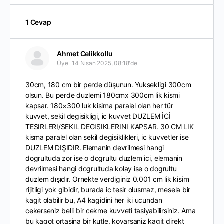
1 Cevap
Ahmet Celikkollu
Üye
14 Nisan 2025, 08:18'de
30cm, 180 cm bir perde düşunun. Yuksekligi 300cm
olsun. Bu perde duzlemi 180cmx 300cm lik kismi
kapsar. 180×300 luk kisima paralel olan her tür
kuvvet, sekil degisikligi, ic kuvvet DUZLEM İCİ
TESIRLERI/SEKIL DEGISIKLERINI KAPSAR. 30 CM LIK
kisma paralel olan sekil degisiklikleri, ic kuvvetler ise
DUZLEM DIŞIDIR. Elemanin devrilmesi hangi
dogrultuda zor ise o dogrultu duzlem ici, elemanin
devrilmesi hangi dogrultuda kolay ise o dogrultu
duzlem dışıdır. Ornekte verdiginiz 0.001 cm lik kisim
rijitligi yok gibidir, burada ic tesir olusmaz, mesela bir
kagit olabilir bu, A4 kagidini her iki ucundan
cekerseniz belli bir cekme kuvveti tasiyabilirsiniz. Ama
bu kagot ortasina bir kutle, koyarsaniz kagit direkt