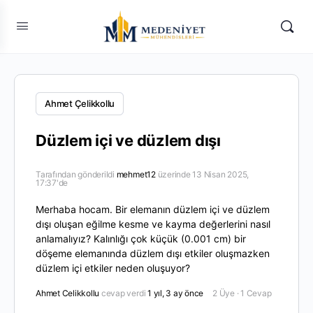
Ahmet Çelikkollu
Düzlem içi ve düzlem dışı
Tarafından gönderildi
mehmet12
üzerinde 13 Nisan 2025,
17:37'de
Merhaba hocam. Bir elemanın düzlem içi ve düzlem
dışı oluşan eğilme kesme ve kayma değerlerini nasıl
anlamalıyız? Kalınlığı çok küçük (0.001 cm) bir
döşeme elemanında düzlem dışı etkiler oluşmazken
düzlem içi etkiler neden oluşuyor?
Ahmet Celikkollu
cevap verdi
1 yıl, 3 ay önce
2 Üye
·
1 Cevap