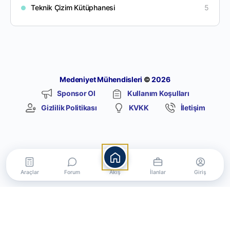
Teknik Çizim Kütüphanesi
5
Medeniyet Mühendisleri
©
2026
Sponsor Ol
Kullanım Koşulları
Gizlilik Politikası
KVKK
İletişim
Araçlar
Forum
Akış
İlanlar
Giriş