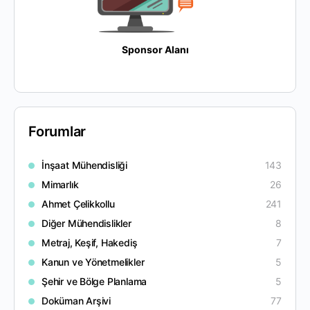
Sponsor Alanı
Forumlar
İnşaat Mühendisliği
143
Mimarlık
26
Ahmet Çelikkollu
241
Diğer Mühendislikler
8
Metraj, Keşif, Hakediş
7
Kanun ve Yönetmelikler
5
Şehir ve Bölge Planlama
5
Doküman Arşivi
77