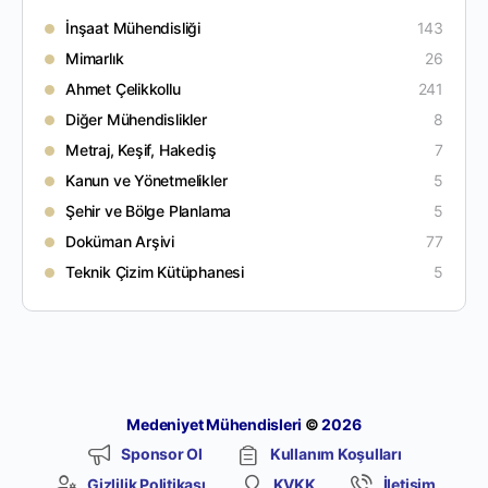
İnşaat Mühendisliği
143
Mimarlık
26
Ahmet Çelikkollu
241
Diğer Mühendislikler
8
Metraj, Keşif, Hakediş
7
Kanun ve Yönetmelikler
5
Şehir ve Bölge Planlama
5
Doküman Arşivi
77
Teknik Çizim Kütüphanesi
5
Medeniyet Mühendisleri
©
2026
Sponsor Ol
Kullanım Koşulları
Gizlilik Politikası
KVKK
İletişim