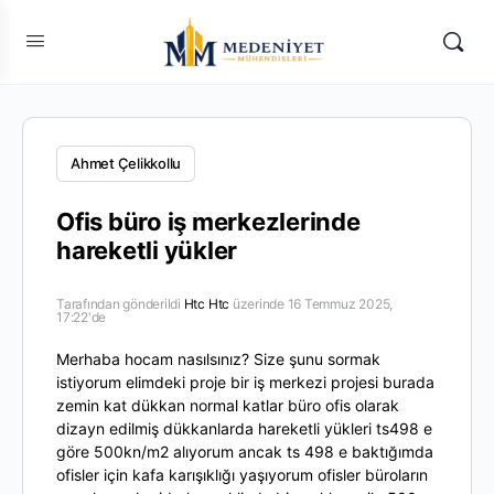
Ahmet Çelikkollu
Ofis büro iş merkezlerinde
hareketli yükler
Tarafından gönderildi
Htc Htc
üzerinde 16 Temmuz 2025,
17:22'de
Merhaba hocam nasılsınız? Size şunu sormak
istiyorum elimdeki proje bir iş merkezi projesi burada
zemin kat dükkan normal katlar büro ofis olarak
dizayn edilmiş dükkanlarda hareketli yükleri ts498 e
göre 500kn/m2 alıyorum ancak ts 498 e baktığımda
ofisler için kafa karışıklığı yaşıyorum ofisler büroların