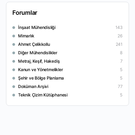
Forumlar
İnşaat Mühendisliği
143
Mimarlık
26
Ahmet Çelikkollu
241
Diğer Mühendislikler
8
Metraj, Keşif, Hakediş
7
Kanun ve Yönetmelikler
5
Şehir ve Bölge Planlama
5
Doküman Arşivi
77
Teknik Çizim Kütüphanesi
5