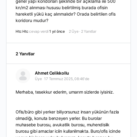
genel yapı koridorları şeklinde bir açıklama ile 500
kn/m2 alınması hususu belirtilmiş burada ofisin
hareketli yükü kaç alınmalıdır? Orada belirtilen ofis
koridoru mudur?
Htc Htc
cevap verdi
1 yıl önce
2 Üye
·
2 Yanıtlar
2 Yanıtlar
Ahmet Celikkollu
Üye
17 Temmuz 2025, 08:46'de
Merhaba, tesekkur ederim, umarım sizlerde iyisiniz.
Ofis/büro gibi yerker biliyorsunuz insan yükünün fazla
olmadiğı, konuta benzeyen yerler. Bu burolar
muhasebe burosu, avukatlik burosu, muhendislik
burosu gibi amaclar iciin kullanilmakta. Buro/ofis icinde