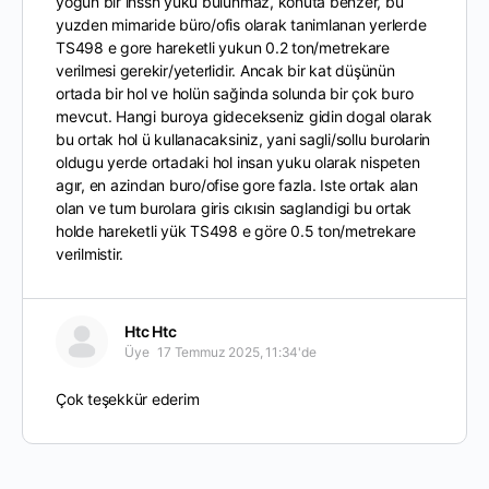
yogun bir inssn yuku bulunmaz, konuta benzer, bu
yuzden mimaride büro/ofis olarak tanimlanan yerlerde
TS498 e gore hareketli yukun 0.2 ton/metrekare
verilmesi gerekir/yeterlidir. Ancak bir kat düşünün
ortada bir hol ve holün sağinda solunda bir çok buro
mevcut. Hangi buroya gidecekseniz gidin dogal olarak
bu ortak hol ü kullanacaksiniz, yani sagli/sollu burolarin
oldugu yerde ortadaki hol insan yuku olarak nispeten
agır, en azindan buro/ofise gore fazla. Iste ortak alan
olan ve tum burolara giris cıkısin saglandigi bu ortak
holde hareketli yük TS498 e göre 0.5 ton/metrekare
verilmistir.
Htc Htc
Üye
17 Temmuz 2025, 11:34'de
Çok teşekkür ederim