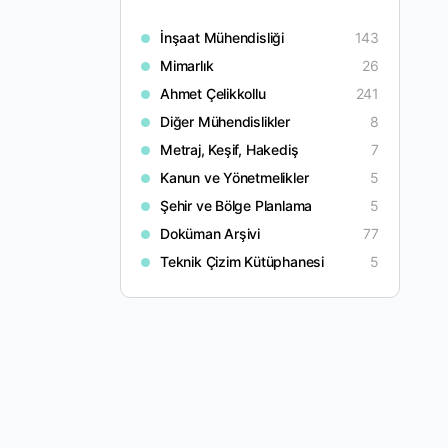
İnşaat Mühendisliği
143
Mimarlık
26
Ahmet Çelikkollu
241
Diğer Mühendislikler
8
Metraj, Keşif, Hakediş
7
Kanun ve Yönetmelikler
5
Şehir ve Bölge Planlama
5
Doküman Arşivi
77
Teknik Çizim Kütüphanesi
5