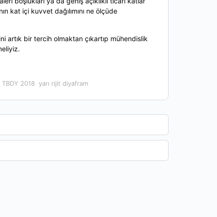
eri boşlukları ya da geniş açıklıklı ticari katlar
ın kat içi kuvvet dağılımını ne ölçüde
ni artık bir tercih olmaktan çıkartıp mühendislik
eliyiz.
TBDY 2018
yarı rijit diyafram