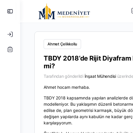
Yan
Paneli
Değiştir
Ahmet Çelikkollu
TBDY 2018’de Rijit Diyafram 
mi?
Tarafından gönderildi
İnşaat Mühendisi
üzerind
Ahmet hocam merhaba.
TBDY 2018 kapsamında yapılan analizlerde dö
modelleniyor. Bu yaklaşımın düzenli betonarme
edilse de, plan geometrisi karmaşık, büyük döş
değişen yapılarda aynı kabulün ne kadar gerç
karşılaşıyorum.