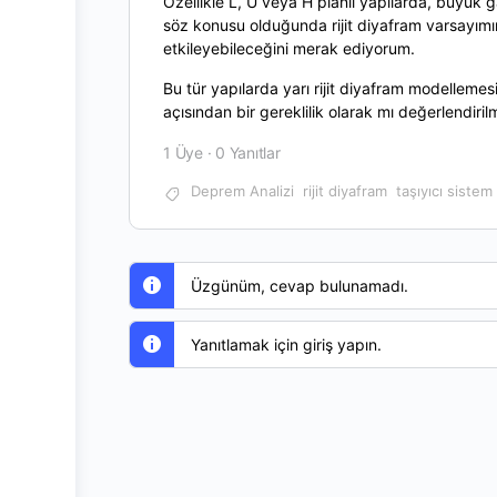
Özellikle L, U veya H planlı yapılarda, büyük gal
söz konusu olduğunda rijit diyafram varsayımın
etkileyebileceğini merak ediyorum.
Bu tür yapılarda yarı rijit diyafram modellemesi
açısından bir gereklilik olarak mı değerlendirilm
1 Üye
·
0 Yanıtlar
Deprem Analizi
rijit diyafram
taşıyıcı sistem
Üzgünüm, cevap bulunamadı.
Yanıtlamak için giriş yapın.