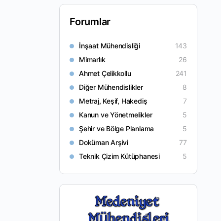
Forumlar
İnşaat Mühendisliği
143
Mimarlık
26
Ahmet Çelikkollu
241
Diğer Mühendislikler
8
Metraj, Keşif, Hakediş
7
Kanun ve Yönetmelikler
5
Şehir ve Bölge Planlama
5
Doküman Arşivi
77
Teknik Çizim Kütüphanesi
5