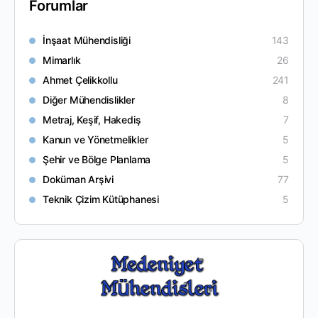
Forumlar
İnşaat Mühendisliği
143
Mimarlık
26
Ahmet Çelikkollu
241
Diğer Mühendislikler
8
Metraj, Keşif, Hakediş
7
Kanun ve Yönetmelikler
5
Şehir ve Bölge Planlama
5
Doküman Arşivi
77
Teknik Çizim Kütüphanesi
5