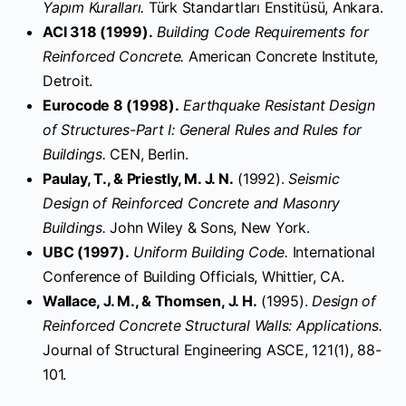
Yapım Kuralları.
Türk Standartları Enstitüsü, Ankara.
ACI 318 (1999).
Building Code Requirements for
Reinforced Concrete.
American Concrete Institute,
Detroit.
Eurocode 8 (1998).
Earthquake Resistant Design
of Structures-Part I: General Rules and Rules for
Buildings.
CEN, Berlin.
Paulay, T., & Priestly, M. J. N.
(1992).
Seismic
Design of Reinforced Concrete and Masonry
Buildings.
John Wiley & Sons, New York.
UBC (1997).
Uniform Building Code.
International
Conference of Building Officials, Whittier, CA.
Wallace, J. M., & Thomsen, J. H.
(1995).
Design of
Reinforced Concrete Structural Walls: Applications.
Journal of Structural Engineering ASCE, 121(1), 88-
101.