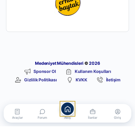
Medeniyet Mühendisleri
©
2026
Sponsor Ol
Kullanım Koşulları
Gizlilik Politikası
KVKK
İletişim
Araçlar
Forum
Akış
İlanlar
Giriş